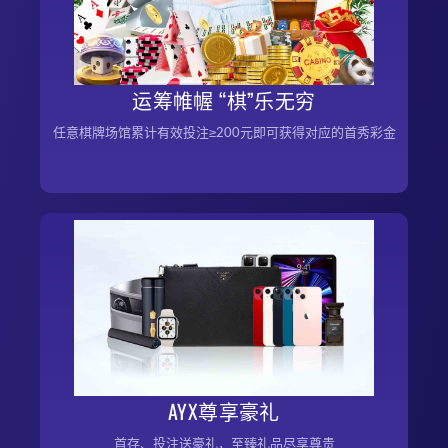
：棋开得胜
活动内容
活动期间，此前从未在任意棋牌场馆进行过投注的会
员，当日任意棋牌场馆累计有效投注≥200元即可获得对
运筹帷幄 “棋”乐无穷
应的首秀彩金。
任意棋牌场馆累计有效投注≥200元即可获得对应的首秀彩金
AYX尊享豪礼
由于国内疫情的加剧，礼品的运输会加大病毒的传播，
为了您的安全及给您贴心的服务现首存豪礼将折换为彩
金的方式进行发放，仅需6倍有效流水即可出款（如有任
何问题请您咨询7*24小时在线客服）。
此优惠与【首存红利1倍水】【首存8388元等您拿】共
AYX尊享豪礼
享，每位首存会员仅可申请一次豪礼的折换彩金（例
如：会员首存金额达到20万元即可领取【iPhone 13
首存、投注送豪礼，至臻礼品尽享尊贵