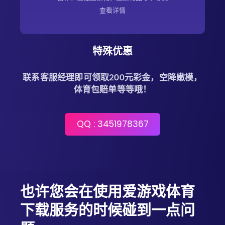
256g】豪礼的折换彩金6888元）。
查看详情
特殊优惠
联系客服经理即可领取200元彩金，空降嫩模，
体育包赔单等等哦！
QQ : 3451978367
也许您会在使用爱游戏体育
下载服务的时候碰到一点问