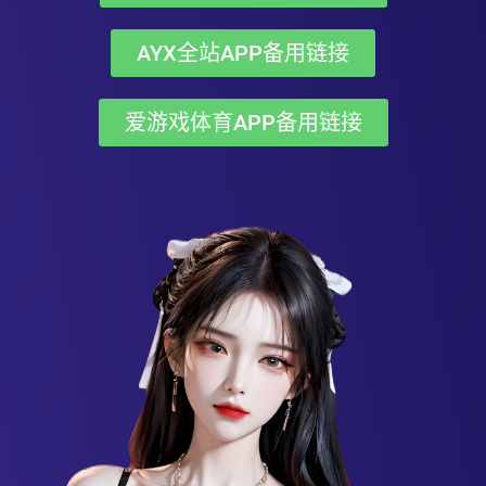
AYX全站APP备用链接
爱游戏体育APP备用链接