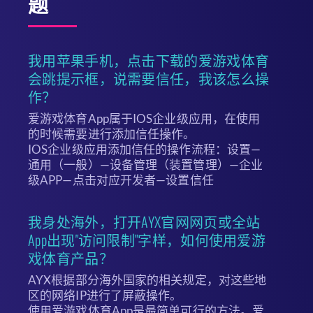
题
我用苹果手机，点击下载的爱游戏体育
会跳提示框，说需要信任，我该怎么操
作？
爱游戏体育App属于IOS企业级应用，在使用
的时候需要进行添加信任操作。
IOS企业级应用添加信任的操作流程：设置—
通用（一般）—设备管理（装置管理）—企业
级APP—点击对应开发者—设置信任
我身处海外，打开AYX官网网页或全站
App出现"访问限制"字样，如何使用爱游
戏体育产品？
AYX根据部分海外国家的相关规定，对这些地
区的网络IP进行了屏蔽操作。
使用爱游戏体育App是最简单可行的方法。爱