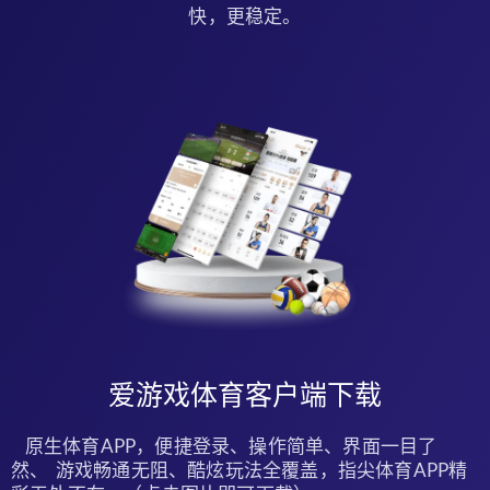
快，更稳定。
爱游戏体育客户端下载
原生体育APP，便捷登录、操作简单、界面一目了
然、
游戏畅通无阻、酷炫玩法全覆盖，指尖体育APP精