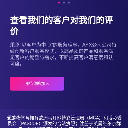
查看我们的客户对我们的评
价
秉承“以客户为中心”的服务理念，AYX公司公司持
续创新客户服务模式，以高品质的产品和服务满
足客户的期望与需求，不断提高客户满意度和认
可度。
期待你的加入
爱游戏体育拥有欧洲马耳他博彩管理局（MGA）和博彩委
员会（PAGCOR）颁发的合法执照；注册于英属维尔京群